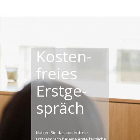
Kosten­
freies
Erst­ge­
spräch
Nutzen Sie das kostenfreie
Erstgespräch für eine erste fachliche