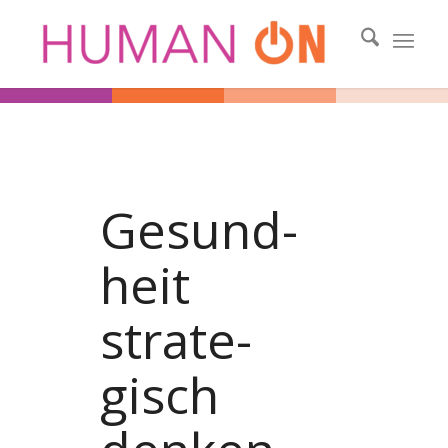
Gesund­­
heit
strate­
gisch