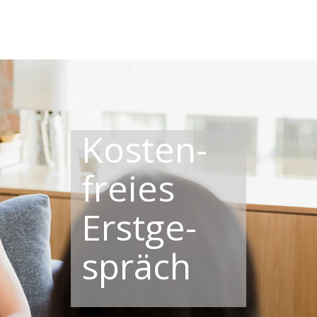
Kosten­
freies
Erst­ge­
spräch