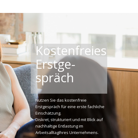
Kosten­­freies
Erst­­ge­­
spräch
Nutzen Sie das kostenfreie
Erstgespräch für eine erste fachliche
Einschätzung.
Diskret, strukturiert und mit Blick auf
nachhaltige Entlastung im
ArbeitsalltagIhres Unternehmens.